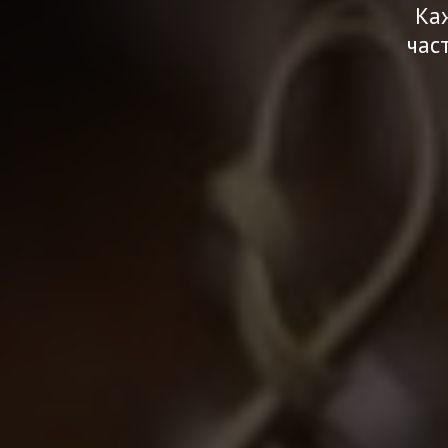
Ка
час