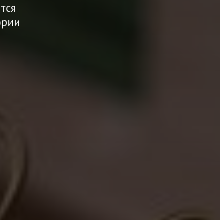
тся
ории